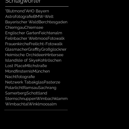
Schlagwörter
"Blutmond"
AHO Bayern
Astrofotografie
BMW-Welt
Bayerischer Wald
Berchtesgaden
Chiemgau
Chiemsee
Englischer Garten
Feichtenalm
Feilnbacher Weitmoos
Fotowalk
Frauenkirche
Freilicht-Fotowalk
Glasmacher
Graffity
Großglockner
Heimische Orchideen
Hintersee
Island
Isle of Skye
Kohlröschen
Lost Place
Milchstraße
Mondfinsternis
München
Nachtfotografie
Netzwerk Tabakglas
Pasterze
Polarlicht
Ramsau
Sachrang
Samerberg
Schottland
Sternschnuppen
Wimbachklamm
Wimbachtal
Winklmoosalm