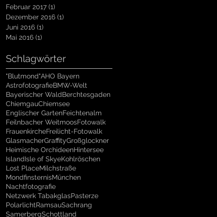
Februar 2017
(1)
1 Beitrag
Dezember 2016
(1)
1 Beitrag
Juni 2016
(1)
1 Beitrag
Mai 2016
(1)
1 Beitrag
Schlagwörter
"Blutmond"
AHO Bayern
Astrofotografie
BMW-Welt
Bayerischer Wald
Berchtesgaden
Chiemgau
Chiemsee
Englischer Garten
Feichtenalm
Feilnbacher Weitmoos
Fotowalk
Frauenkirche
Freilicht-Fotowalk
Glasmacher
Graffity
Großglockner
Heimische Orchideen
Hintersee
Island
Isle of Skye
Kohlröschen
Lost Place
Milchstraße
Mondfinsternis
München
Nachtfotografie
Netzwerk Tabakglas
Pasterze
Polarlicht
Ramsau
Sachrang
Samerberg
Schottland