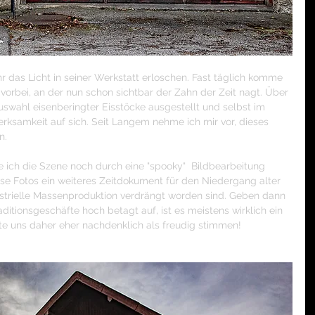
r das Licht in seiner Werkstatt erloschen. Fast täglich komme 
vorbei, an der nun schon sichtbar der Zahn der Zeit nagt. Über 
uswahl eisenberingter Eisstöcke ausgestellt und selbst im 
erksamkeit auf sich. Seit Langem nehme ich mir vor, dieses 
n.
ich die Szene noch durch eine "spooky"  Bildbearbeitung 
iese Fotos ein weiteres Zeitdokument für den Niedergang alter 
strielle Massenproduktion verdrängt worden sind. Geben dann 
ditionsgeschäfte hoch betagt auf, ist es meistens wirklich ein 
lte uns daher eher nachdenklich als freudig stimmen!