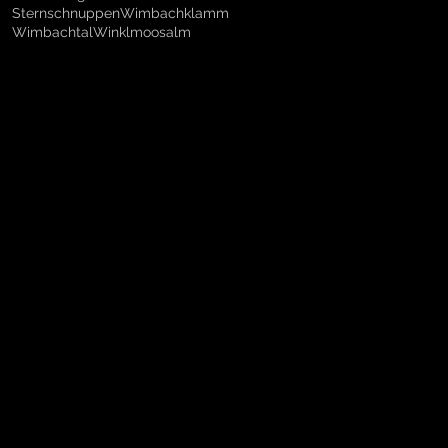
Sternschnuppen
Wimbachklamm
Wimbachtal
Winklmoosalm