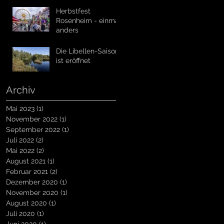
Herbstfest
Rosenheim - einmal
anders
Die Libellen-Saison
ist eröffnet
Archiv
Mai 2023
(1)
1 Beitrag
November 2022
(1)
1 Beitrag
September 2022
(1)
1 Beitrag
Juli 2022
(2)
2 Beiträge
Mai 2022
(2)
2 Beiträge
August 2021
(1)
1 Beitrag
Februar 2021
(2)
2 Beiträge
Dezember 2020
(1)
1 Beitrag
November 2020
(1)
1 Beitrag
August 2020
(1)
1 Beitrag
Juli 2020
(1)
1 Beitrag