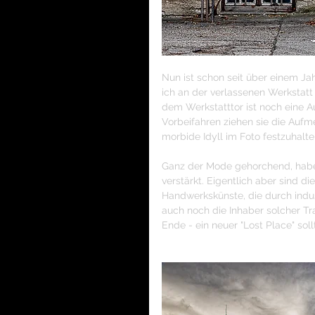
Nun ist schon seit über einem Jah
ich an der verlassenen Werkstatt 
dem Werkstatttor ist noch eine A
Vorbeifahren ziehen sie die Aufm
morbide Idyll im Foto festzuhalte
Ganz der Mode gehorchend, habe 
verstärkt. Eigentlich aber sind d
Handwerkskünste, die durch indu
auch noch die Inhaber solcher Tra
Ende - ein neuer "Lost Place" sol