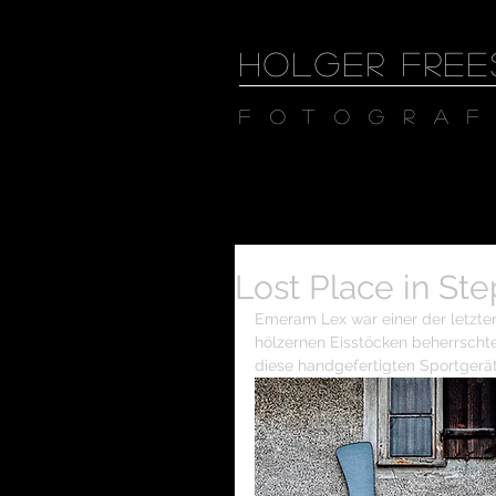
HOLGER FREE
Fotograf
Lost Place in St
Emeram Lex war einer der letzten 
hölzernen Eisstöcken beherrscht
diese handgefertigten Sportgerä