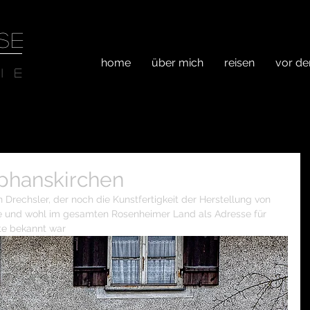
SE
home
über mich
reisen
vor de
ie
ephanskirchen
Drechsler, der noch die Kunstfertigkeit der Herstellung von 
e und wohl im gesamten Rosenheimer Land als Adresse für 
te bekannt war