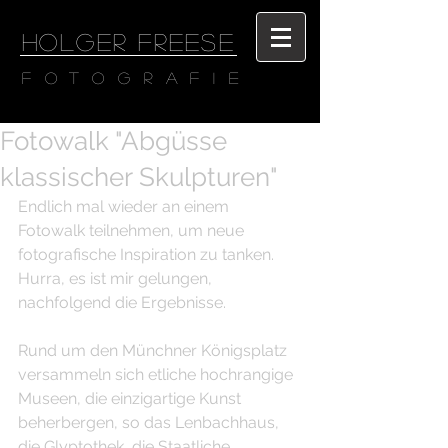
HOLGER FREESE
Fotografie
Fotowalk "Abgüsse
klassischer Skulpturen"
Endlich mal wieder an einem 
Fotowalk teilnehmen, um neue 
fotografische Inspiration zu tanken. 
Hurra, es ist mir gelungen, 
nachfolgend die Ergebnisse.
Rund um den Münchner Königsplatz 
versammeln sich etliche hochrangige 
Museen, die einzigartige Kunst 
beherbergen, so das Lenbachhaus, 
die Glyptothek, die Staatliche 